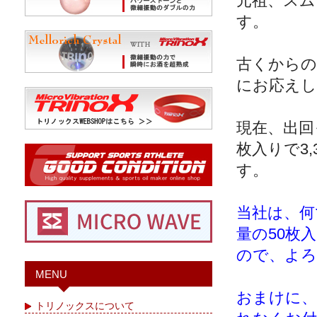
元祖、スム
す。
古くからの
にお応えし
現在、出回
枚入りで3
す。
当社は、何
量の50枚
ので、よ
MENU
おまけに、
トリノックスについて