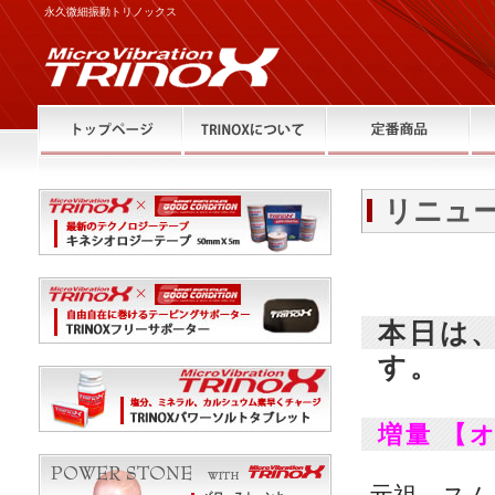
永久微細振動トリノックス
リニュ
本日は
す。
増量 【